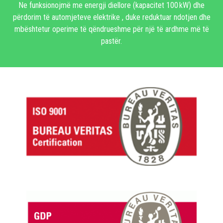
Ne funksionojmë me energji diellore (kapacitet 100 kW) dhe
përdorim të automjeteve elektrike , duke reduktuar ndotjen dhe
mbështetur operime të qëndrueshme për një të ardhme më të
pastër.